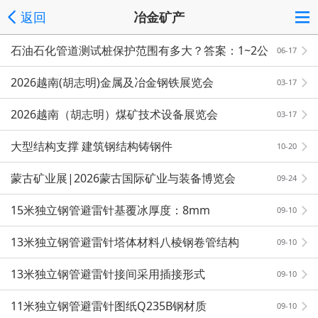
返回
冶金矿产
石油石化管道测试桩保护范围有多大？答案：1~2公
06-17
里设一个
2026越南(胡志明)金属及冶金钢铁展览会
03-17
2026越南（胡志明）煤矿技术设备展览会
03-17
大型结构支撑 建筑钢结构铸钢件
10-20
蒙古矿业展|2026蒙古国际矿业与装备博览会
09-24
15米独立钢管避雷针基覆冰厚度：8mm
09-10
13米独立钢管避雷针塔体材料八棱钢卷管结构
09-10
13米独立钢管避雷针接间采用插接形式
09-10
11米独立钢管避雷针图纸Q235B钢材质
09-10