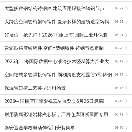
月开幕
大型多种钢结构铸钢件 建筑应用焊接件铸钢节点
05-27
大跨度空间管桁架铸钢件 复杂多样的建筑造型铸钢
05-26
节点
好展位，抢先订！2026中国(上海)国际工业环保装
05-21
备展览会
建筑型跨度铸钢件 空间Y型钢铸件 铸钢节点定制
05-20
2026年上海国际数据中心液冷技术暨AI算力产业大
05-19
会暨展览会
空间结构多管焊接铸钢件 雨棚跨度支柱圆管Y型铸钢
05-19
节点供应
保温冒口按工艺类型适用场景
05-13
2026中国横店国际影视器材展览会6月26日启幕!
05-12
耐用防腐彩钢岩棉夹芯板，厂房仓库隔断屋面专用
05-12
泰安迎金学校电动伸缩门安装简单
05-10