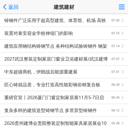
返回
建筑建材
铸钢件广泛应用于超高型建筑、体育馆、机场 高铁
07-30
站等标志性建筑
装置对泰安迎金学校伸缩门的影响
07-16
建筑应用钢结构铸钢节点 各种结构试验铸钢件 钢架
07-14
结构铸件
2027武汉整装定制家居门窗业卫浴建材展/武汉建博
07-07
会招商启动
中东超级商机，伊朗战后能源重建展
07-01
匠心铸就品质，专业打造高性能彩钢岩棉复合板
06-28
重磅官宣丨2026厦门门窗定制家居展11月5-7日启
06-24
幕！
复杂多样的建筑造型铸钢节点 多管异型铸钢件
06-12
2026贵州建博会贵阳整装定制智能家具家居展会10
05-28