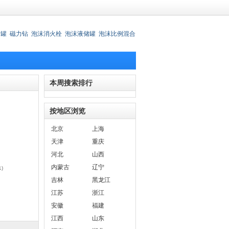
沫罐
磁力钻
泡沫消火栓
泡沫液储罐
泡沫比例混合
器
泡沫液贮罐
消防水炮
深圳
泡沫炮
本周搜索排行
按地区浏览
北京
上海
天津
重庆
河北
山西
内蒙古
辽宁
1)
吉林
黑龙江
江苏
浙江
安徽
福建
江西
山东