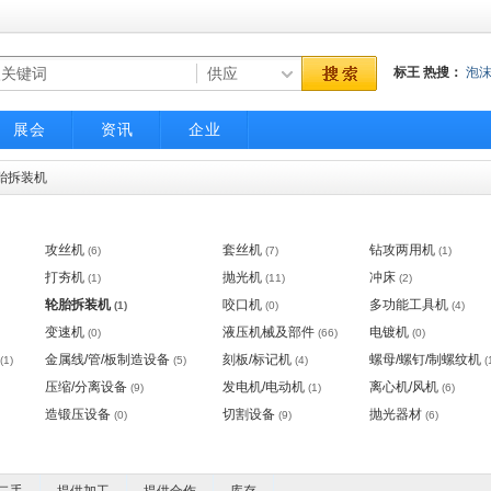
标王
热搜：
泡
装置
泡沫产生
展会
资讯
企业
胎拆装机
攻丝机
套丝机
钻攻两用机
(6)
(7)
(1)
打夯机
抛光机
冲床
(1)
(11)
(2)
轮胎拆装机
咬口机
多功能工具机
(1)
(0)
(4)
变速机
液压机械及部件
电镀机
(0)
(66)
(0)
金属线/管/板制造设备
刻板/标记机
螺母/螺钉/制螺纹机
(1)
(5)
(4)
(
压缩/分离设备
发电机/电动机
离心机/风机
(9)
(1)
(6)
造锻压设备
切割设备
抛光器材
(0)
(9)
(6)