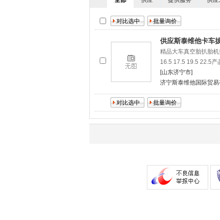
全部
供应
提供服务
供应
供应斯泰维他卡车
精品大车真空胎扒胎机扒真
16.5 17.5 19.5 2
[山东济宁市]
济宁斯泰维他国际贸易