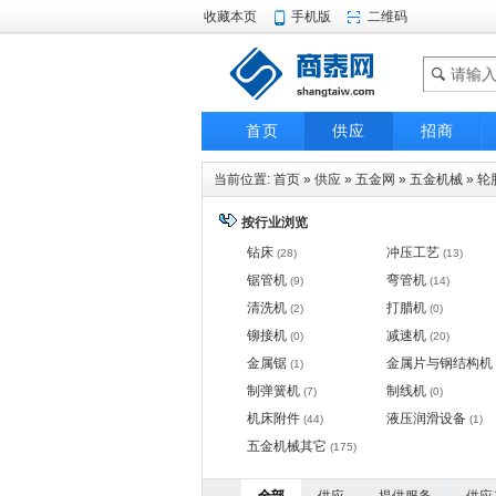
收藏本页
手机版
二维码
首页
供应
招商
当前位置:
首页
»
供应
»
五金网
»
五金机械
»
轮
按行业浏览
钻床
冲压工艺
(28)
(13)
锯管机
弯管机
(9)
(14)
清洗机
打腊机
(2)
(0)
铆接机
减速机
(0)
(20)
金属锯
金属片与钢结构机
(1)
制弹簧机
制线机
(7)
(0)
机床附件
液压润滑设备
(44)
(1)
五金机械其它
(175)