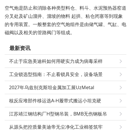
空气炮是防止和消除各种类型料仓、料斗、水泥预热器窑道
分叉处及矿山溜井、溜坡的物料 起拱、粘仓闭塞等到现象
的专用装置。一般整套的空气炮组件是由储气罐、气缸、电
磁阀以及相关的管路阀门等组成。
最新资讯
不止于应急美迪科如何用硬实力成为病毒采样
工业锁选型指南：不止看锁具安全，设备场景
2027年乌兹别克斯坦金属加工展UzMetal
核反应堆部件移运选A-H履带式搬运小坦克硬
江苏靖江钢结构厂H型钢吊装，BMB无伤钢板吊
从源头把控质量美迪帝无尘净化工业棉签筑牢