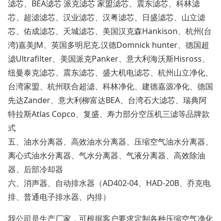
滤芯、
BEA
滤芯 派克滤芯 家盟滤芯、震东滤芯、科林滤
芯、超滤滤芯、汉业滤芯、汉粤滤芯、日盛滤芯、山立滤
芯、佑成滤芯、天城滤芯、美国汉克森
Hankison
、杭州
(
台
湾
)
嘉美
JM
、英国多明尼克
.
汉德
Domnick
hunter
、德国超
滤
Ultrafilter
、美国派克
Panker
、意大利海沃斯
Hisross
、
纽曼泰克滤芯、震东滤芯、盛大机电滤芯、杭州山立净化、
台湾家盟、杭州联合超滤、科林净化、建德嘉源净化、德国
先达
Zander
、意大利柳富达
BEA
、台湾石大滤芯、瑞典阿
特拉斯
Atlas
Copco
、复盛、寿力部分空压机三滤等品牌款
式
五、油水分离器、高效油水分离器、压缩空气油水分离器、
离心式油水分离器、气水分离器、气液分离器、高效除油
器、后部冷却器
六、消声器、自动排水器（
AD402-04
、
HAD-20B
、乔克电
排、普通电子排水器、内排）
我公司是生产厂家，可根据客户要求定制各种压缩空气净化