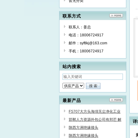
暂无分类
联系方式
联系人：姜总
电话：18006724917
邮件：syftlkj@163.com
手机：18006724917
站内搜索
最新产品
FS707大方头海绵无尘净化工业
棉签清洁擦拭棒
邯郸人力资源外包公司有邦芒 解
详
决人力资源管理中的复杂问题
陕西方洲绝缘接头
陕西方洲绝缘接头