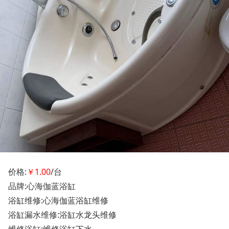
价格:
￥1.00
/台
品牌:心海伽蓝浴缸
浴缸维修:心海伽蓝浴缸维修
浴缸漏水维修:浴缸水龙头维修