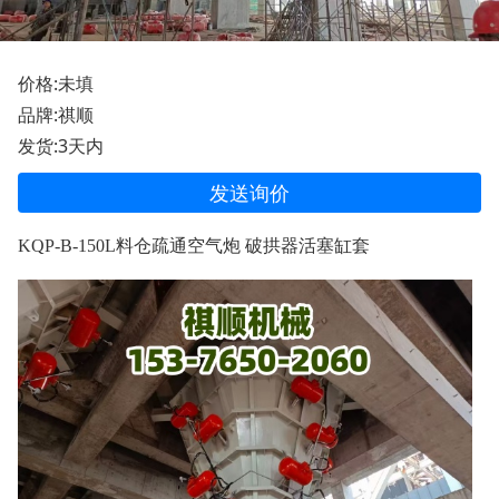
价格:未填
品牌:祺顺
发货:3天内
发送询价
KQP-B-150L料仓疏通空气炮 破拱器活塞缸套