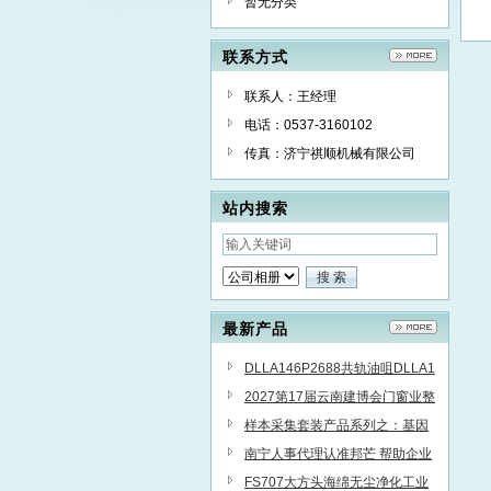
暂无分类
联系方式
联系人：王经理
电话：0537-3160102
传真：济宁祺顺机械有限公司
站内搜索
最新产品
DLLA146P2688共轨油咀DLLA1
52P1563
2027第17届云南建博会门窗业整
装定制智能家居卫浴建材展会
样本采集套装产品系列之：基因
采样套装介绍说明！
南宁人事代理认准邦芒 帮助企业
提高管理效能
FS707大方头海绵无尘净化工业