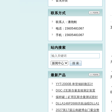
暂无分类
联系方式
联系人：潘尧刚
电话：15605481067
手机：15605481067
站内搜索
最新产品
YYT-2000B 单管倾斜微压计
DGC-2瓦斯含量直接测定装置
煤样罐｜矿用瓦斯含量测试密封
煤样筒
DLLA146P2688共轨油咀DLLA1
52P1563
2027第17届云南建博会门窗业整