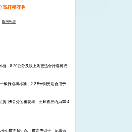
公分高杆樱花树
8
返回列表
种植，8-20公分及以上则更适合行道树或
作为一般行道树标准，2-2.5米则更适合用于
米，如胸径5公分的樱花树，土球直径约为30-4
的条件中可安然过冬，可适应温带、热带地