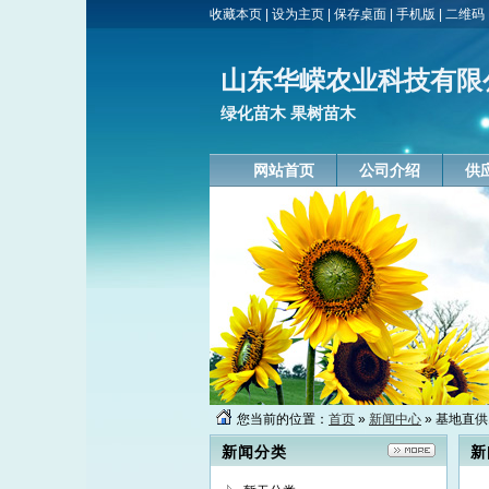
收藏本页
|
设为主页
|
保存桌面
|
手机版
|
二维码
山东华嵘农业科技有限
绿化苗木 果树苗木
网站首页
公司介绍
供
您当前的位置：
首页
»
新闻中心
» 基地直
新闻分类
新