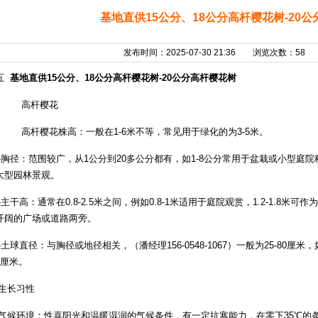
基地直供15公分、18公分高杆樱花树-20
发布时间：2025-07-30 21:36 浏览次数：5
五
基地直供
15
公分、
18
公分高杆樱花树
-20
公分高杆樱花树
高杆樱花
高杆樱花株高：一般在
1-6米不等，常见用于绿化的为3-5米。
-胸径：范围较广，从1公分到20多公分都有，如1-8公分常用于盆栽或小型庭院
大型园林景观。
-主干高：通常在0.8-2.5米之间，例如0.8-1米适用于庭院观赏，1.2-1.8米可
开阔的广场或道路两旁。
-土球直径：与胸径或地径相关，（潘经理156-0548-1067）一般为25-80厘
0厘米。
生长习性
气候环境：性喜阳光和温暖湿润的气候条件，有一定抗寒能力，在零下
35℃