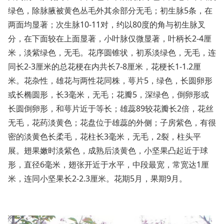
绿色，除脉腋被黄色丛毛外其余部分无毛；初生脉5条，在
两面均显著；次生脉10-11对，约以80度的角与初生脉叉
分，在下面较在上面显著，小叶脉仅微显著，叶柄长2-4厘
米，淡紫绿色，无毛。花序圆锥状，初系淡绿色，无毛，连
同长2-3厘米的总花梗在内共长7-8厘米，花梗长1-1.2厘
米。花杂性，雄花与两性花同株，萼片5，绿色，长圆卵形
或长椭圆形，长3毫米，无毛；花瓣5，深绿色，倒卵形或
长圆倒卵形，和萼片近于等长；雄蕊89较花瓣长2倍，花丝
无毛，花药淡黄色；花盘位于雄蕊的外侧；子房紫色，有很
密的淡黄色长柔毛，花柱长3毫米，无毛，2裂，柱头平
展。翅果嫩时淡紫色，成熟后淡黄色，小坚果凸起近于球
形，直径6毫米，翅张开近于水平，中段最宽，常宽达1厘
米，连同小坚果长2-2.3厘米。花期5月，果期9月。