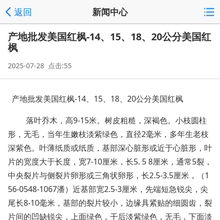
返回
新闻中心
产地批发美国红枫-14、15、18、20公分美国红
枫
2025-07-28 点击:55
产地批发美国红枫
-14、15、18、20
公分
美国红枫
落叶乔木，高
9-15米。树皮粗糙，深褐色。小枝圆柱
形，无毛，当年生嫩枝淡紫绿色，直径2毫米，多年生老枝
深紫色。叶薄纸质或纸质，基部深心脏形或近于心脏形，叶
片的宽度大于长度，宽7-10厘米，长5. 5 8厘米，通常5裂，
中央裂片与侧裂片卵形或三角状卵形，长2.5-3.5厘米，
（
1
56-0548-1067潘）
近基部宽
2.5-3厘米，先端短急锐尖，尖
尾长8-10毫米，基部的裂片较小，边缘具紧贴的细圆齿，裂
片间的凹缺锐尖，上面绿色，干后淡紫绿色，无毛，下面淡