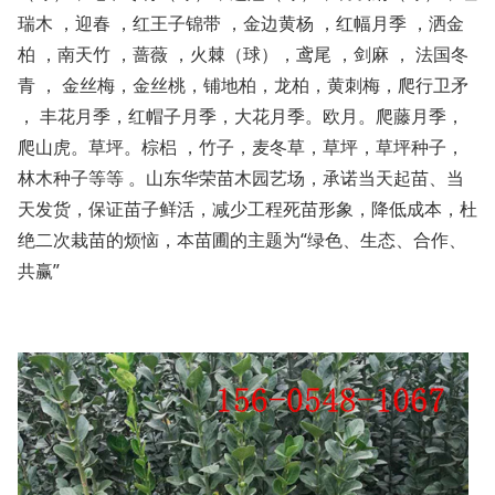
瑞木 ，迎春 ，红王子锦带 ，金边黄杨 ，红幅月季 ，洒金
柏 ，南天竹 ，蔷薇 ，火棘（球），鸢尾 ，剑麻 ， 法国冬
青 ， 金丝梅，金丝桃，铺地柏，龙柏，黄刺梅，爬行卫矛
， 丰花月季，红帽子月季，大花月季。欧月。爬藤月季，
爬山虎。草坪。棕梠 ，竹子，麦冬草，草坪，草坪种子，
林木种子等等 。
山东华荣
苗木园艺场，承诺当天起苗、当
天发货，保证苗子鲜活，减少工程死苗形象，降低成本，杜
绝二次栽苗的烦恼，本苗圃的主题为
“绿色、生态、合作、
共赢”