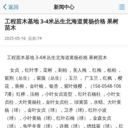
返回
新闻中心
工程苗木基地 3-4米丛生北海道黄杨价格 果树
苗木
2025-05-16 点击:74
工程苗木基地
3-4米丛生北海道黄杨价格 果树苗木
女贞
，红叶李，栾树
，刺柏
，美人梅
，红梅
，桧柏
，
紫荆（丛生），紫薇（丛生），玉兰
，
广玉兰，红枫
，樱
花
，垂柳，
金叶榆，
银杏
，紫叶矮樱
，
（
156-0548-106
7潘）
红榉，法桐
，小叶女贞造型
，红叶石楠柱
，小叶女
贞柱，大叶黄杨柱，金叶女贞柱，
绿篱苗
，水蜡。大叶黄
杨（球），金叶女贞（球），卫矛（球
)，红叶小波
（球），小叶黄杨（球)，红叶石楠（球），金森女贞
（球），龟甲冬青（球），连翘（球），绣线菊（球），红