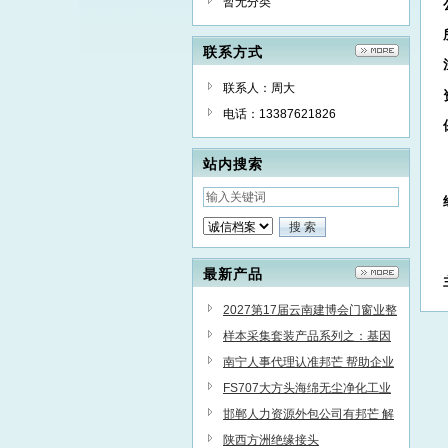
暂无分类
联系方式
联系人：周大
电话：13387621826
站内搜索
最新产品
2027第17届云南建博会门窗业整
装定制智能家居卫浴建材展会
样本采集套装产品系列之：基因
采样套装介绍说明！
南宁人事代理认准邦芒 帮助企业
提高管理效能
FS707大方头海绵无尘净化工业
棉签清洁擦拭棒
邯郸人力资源外包公司有邦芒 解
决人力资源管理中的复杂问题
陕西方洲绝缘接头