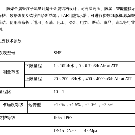
防爆金属管浮子流量计是全金属结构设计，耐高温高压、防腐；智能型指
保护、数据恢复及错误自诊断功能；
HART型指示器，可进行参数组态和现场
简洁、使用寿命长，适用于石油、化工、冶金、电力、医药、食品、造纸等行业
制。
主要技术参数
仪表型号
SHF
下限量程
1～10L/h水，0～0.7m3/h Air at ATP
测量范围
上限量程
20～200m3/h水，400～4000m3/h Air at ATP
量程比
10：1
准确度等级
远传型
±1.0%，±1.5%，±2.0% ，±2.5%
防护等级
IP65 IP67
DN15-DN50 4.0Mpa