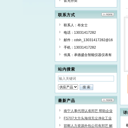
暂无分类
联系方式
联系人：布女士
电话：13031417282
邮件：cdsh_13031417282@16
3.com
手机：13031417282
传真：承德盛合智能仪器仪表有
限公司
站内搜索
最新产品
南宁人事代理认准邦芒 帮助企业
详
提高管理效能
FS707大方头海绵无尘净化工业
棉签清洁擦拭棒
邯郸人力资源外包公司有邦芒 解