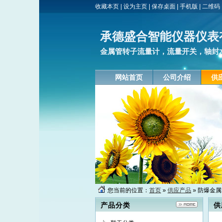
收藏本页
|
设为主页
|
保存桌面
|
手机版
|
二维码
承德盛合智能仪器仪表
金属管转子流量计，流量开关，轴封水
网站首页
公司介绍
供
您当前的位置：
首页
»
供应产品
» 防爆金
产品分类
供