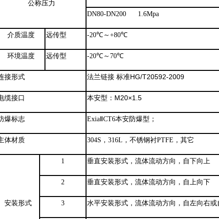
公称压力
DN80-DN200 1.6Mpa
介质温度
远传型
-20℃～+80℃
环境温度
远传型
-20℃～70℃
法兰链接
标准
HG/T20592-2009
连接形式
本安型：
M20×1.5
电缆接口
防爆标志
ExiaⅡCT6本安防爆型；
主体材质
304S，316L，不锈钢衬PTFE，其它
1
垂直安装形式，流体流动方向，自下向上
2
垂直安装形式，流体流动方向，自上向下
安装形式
3
水平安装形式，流体流动方向，自左向右或